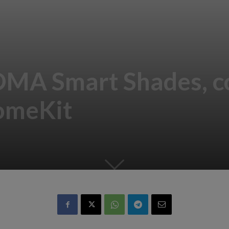
SOMA Smart Shades, c
omeKit