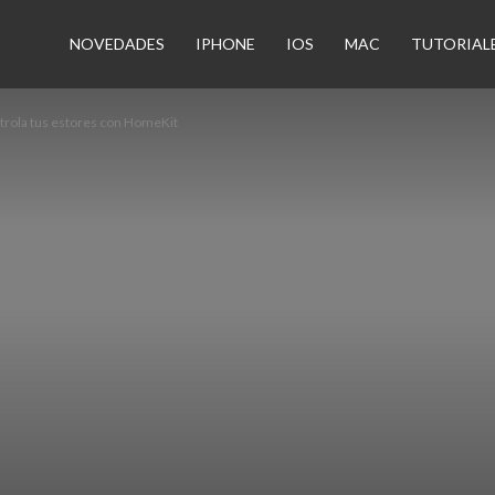
n
NOVEDADES
IPHONE
IOS
MAC
TUTORIAL
trola tus estores con HomeKit