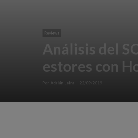
Reviews
Análisis del 
estores con H
Por
Adrián Leira
-
22/09/2019