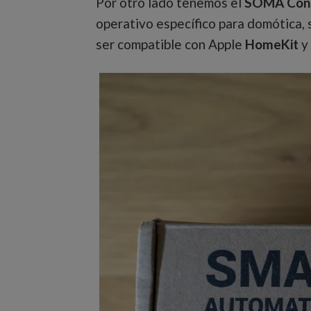
Por otro lado tenemos el
SOMA Con
operativo específico para domótica,
ser compatible con Apple
HomeKit
y 