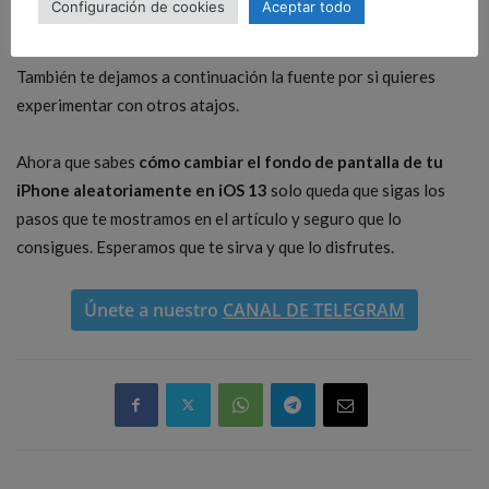
Configuración de cookies
Aceptar todo
probar a
crear wallpapers animados para iPhone
.
También te dejamos a continuación la fuente por si quieres
experimentar con otros atajos.
Ahora que sabes
cómo cambiar el fondo de pantalla de tu
iPhone aleatoriamente en iOS 13
solo queda que sigas los
pasos que te mostramos en el artículo y seguro que lo
consigues. Esperamos que te sirva y que lo disfrutes.
Únete a nuestro
CANAL DE TELEGRAM