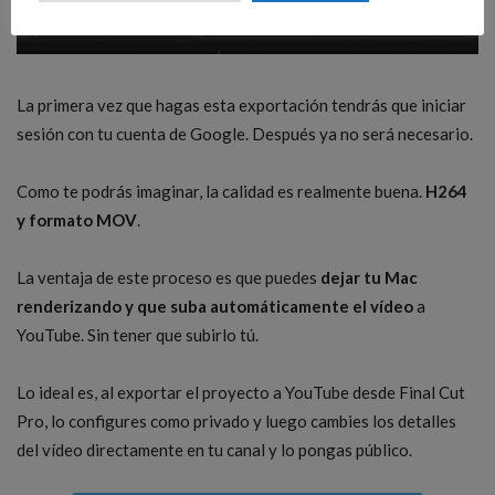
La primera vez que hagas esta exportación tendrás que iniciar
sesión con tu cuenta de Google. Después ya no será necesario.
Como te podrás imaginar, la calidad es realmente buena.
H264
y formato MOV
.
La ventaja de este proceso es que puedes
dejar tu Mac
renderizando y que suba automáticamente el vídeo
a
YouTube. Sin tener que subirlo tú.
Lo ideal es, al exportar el proyecto a YouTube desde Final Cut
Pro, lo configures como privado y luego cambies los detalles
del vídeo directamente en tu canal y lo pongas público.