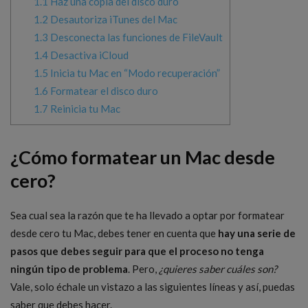
1.1
Haz una copia del disco duro
1.2
Desautoriza iTunes del Mac
1.3
Desconecta las funciones de FileVault
1.4
Desactiva iCloud
1.5
Inicia tu Mac en “Modo recuperación”
1.6
Formatear el disco duro
1.7
Reinicia tu Mac
¿Cómo formatear un Mac desde
cero?
Sea cual sea la razón que te ha llevado a optar por formatear
desde cero tu Mac, debes tener en cuenta que
hay una serie de
pasos que debes seguir para que el proceso no tenga
ningún tipo de problema
. Pero,
¿quieres saber cuáles son?
Vale, solo échale un vistazo a las siguientes líneas y así, puedas
saber que debes hacer.