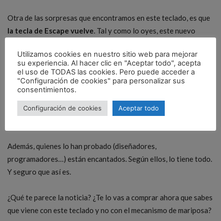
Otra de las sorpresas que encontramos en este teclado, es que
la tecla de Escape vuelve
. Tal y como lo oyes, este nuevo
MacBook Pro de 16» recupera la tecla Esc, para que puedas
Utilizamos cookies en nuestro sitio web para mejorar
cambiar entre distintos modos y vistas.
su experiencia. Al hacer clic en "Aceptar todo", acepta
el uso de TODAS las cookies. Pero puede acceder a
"Configuración de cookies" para personalizar sus
Un guiño desde luego al
Magic Keyboard
que tanto nos gusta
consentimientos.
y que ahora vendrá integrado en este
MacBook Pro 16
», para
disfrutar al máximo y no tener problemas ni para escribir ni
Configuración de cookies
Aceptar todo
para usar el teclado con normalidad.
Además, quienes lo han probado (diseñadores,
programadores…) están encantados. Según ellos, lo tiene todo.
Y seguro que así es.
¿Qué te parece la noticia? ¿Te lo vas a comprar ahora que sabes
que viene con este teclado y no con el mecanismo de mariposa?