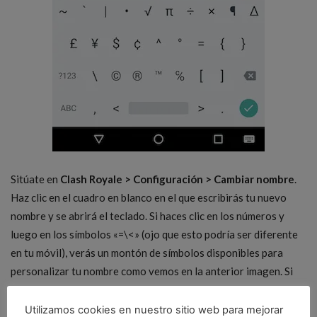
Sitúate en
Clash Royale > Configuración > Cambiar nombre
.
Haz clic en el cuadro en blanco en el que escribirás tu nuevo
nombre y se abrirá el teclado. Si haces clic en los números y
luego en los símbolos «=\<» (ojo que esto podría ser diferente
en tu móvil), verás un montón de símbolos disponibles para
personalizar tu nombre como vemos en la anterior imagen. Si
no encuentras los símbolos en tu teclado, escríbenos un
comentario y te ayudaremos.
Utilizamos cookies en nuestro sitio web para mejorar