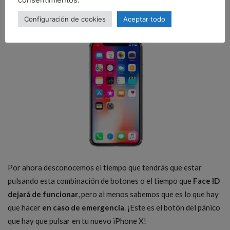
común y fácil de recordar para que pongas en práctica cuando
lo necesites.
Configuración de cookies
Aceptar todo
Por ahora desconocemos el tiempo que tendrás que estar
pulsando esta combinación de botones o el tiempo que
Face ID
dejará de funcionar
, pero al menos sabemos que es lo que hay
que hacer
en caso de emergencia
. ¡Este es el botón del pánico
que hay que pulsar en tu nuevo iPhone X!