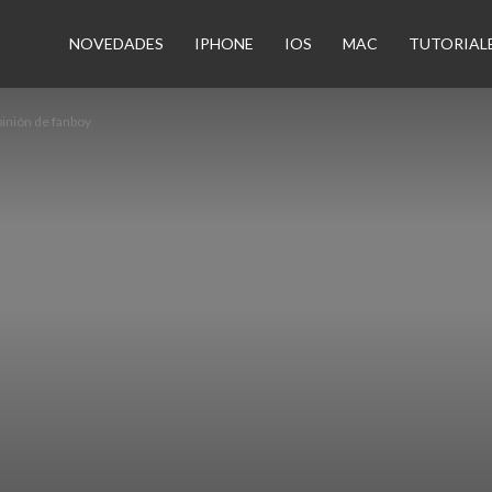
n
NOVEDADES
IPHONE
IOS
MAC
TUTORIAL
inión de fanboy