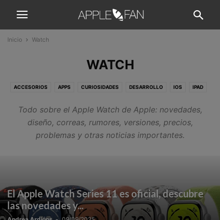
Inicio
Watch
WATCH
ACCESORIOS
APPS
CURIOSIDADES
DESARROLLO
IOS
IPAD
IPHONE
JUEGOS
MAC
MACOS
NOVEDADES
OFERTAS
Todo sobre el Apple Watch de Apple: novedades,
PATROCINADOS
REVIEWS
TUTORIALES
WATCH
WATCHOS
diseño, correas, rumores, versiones, precios,
problemas y otras noticias importantes.
El Apple Watch Series 11 es oficial, descubre
las novedades y...
Andrea Ardións
-
09/09/2025