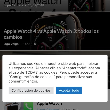
Lupe Cabrera
-
25/09/2018
Apple Watch 4 vs Apple Watch 3: todos los
cambios
Iago Veiga
-
14/09/2018
Utilizamos cookies en nuestro sitio web para mejorar
su experiencia. Al hacer clic en "Aceptar todo", acepta
Cómo conectar el Apple Watch a la WiFi sin
el uso de TODAS las cookies. Pero puede acceder a
iPhone
"Configuración de cookies" para personalizar sus
consentimientos.
Isabel
-
01/06/2018
Configuración de cookies
Aceptar todo
Cómo hacer llamadas WiFi desde
Apple Watch
Lupe Cabrera
-
01/05/2018