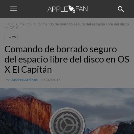
Inicio
macOS
Comando de borrado seguro del espacio libre del disco
en OS X...
macOS
Comando de borrado seguro
del espacio libre del disco en OS
X El Capitán
Por
Andrea Ardións
-
25/07/2016