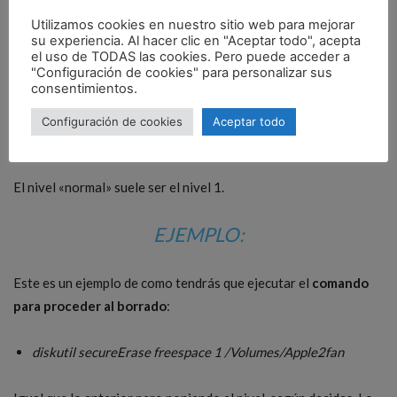
Utilizamos cookies en nuestro sitio web para mejorar
0: 1 pasada de ceros.
su experiencia. Al hacer clic en "Aceptar todo", acepta
1: 1 pasada de números aleatorios.
el uso de TODAS las cookies. Pero puede acceder a
2: US DoD 7.
"Configuración de cookies" para personalizar sus
consentimientos.
3: Mediante el algoritmo Gutmann con 35 patrones
diferentes.
Configuración de cookies
Aceptar todo
4: Mediante US DoE. 3 veces.
El nivel «normal» suele ser el nivel 1.
EJEMPLO:
Este es un ejemplo de como tendrás que ejecutar el
comando
para proceder al borrado
:
diskutil secureErase freespace 1 /Volumes/Apple2fan