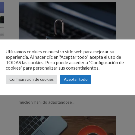
Curiosidades
Utilizamos cookies en nuestro sitio web para mejorar su
Ransomware, ¿un enemigo para
experiencia. Al hacer clic en "Aceptar todo", acepta el uso de
TODAS las cookies. Pero puede acceder a "Configuración de
macOS?
cookies" para personalizar sus consentimientos.
Facundo Lujan
-
02/02/2017
Configuración de cookies
Aceptar todo
De un tiempo a esta parte, los sistemas se han vuelto
do
mas y mas vulnerables, los hackers han avanzado
mucho y han ido adaptándose...