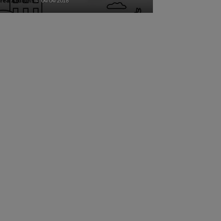
rea Ardións
-
04/04/2018