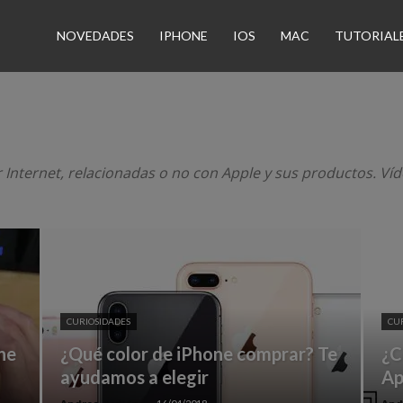
n
NOVEDADES
IPHONE
IOS
MAC
TUTORIAL
nternet, relacionadas o no con Apple y sus productos. Víd
CURIOSIDADES
CU
ne
¿Qué color de iPhone comprar? Te
¿C
ayudamos a elegir
Ap