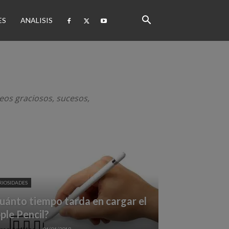
ES
ANALISIS
eos graciosos, sucesos,
RIOSIDADES
uánto tiempo tarda en cargar el
ple Pencil?