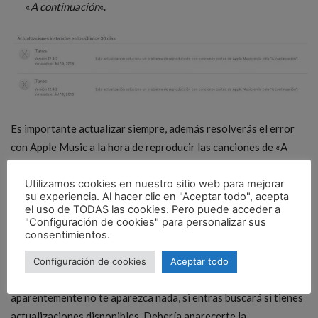
«
A continuación
«.
Es importante actualizar siempre, además resolverás el error
con Apple Music a la hora de reproducir las canciones de «A
continuación». Lo podemos ver en la anterior captura de
Utilizamos cookies en nuestro sitio web para mejorar
pantalla, además con fecha de instalación hoy 19 de julio. Es
su experiencia. Al hacer clic en "Aceptar todo", acepta
bastante importante.
el uso de TODAS las cookies. Pero puede acceder a
"Configuración de cookies" para personalizar sus
consentimientos.
¿CÓMO ACTUALIZO?
Configuración de cookies
Aceptar todo
Haz clic en el logo de la
App Store
en la barra inferior. Aunque
aparentemente no te aparezca nada, si entras buscará si tienes
actualizaciones disponibles. Debería aparecerte la